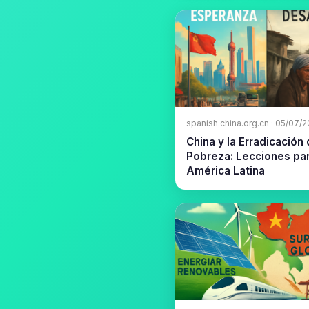
spanish.china.org.cn · 05/07/
China y la Erradicación 
Pobreza: Lecciones pa
América Latina