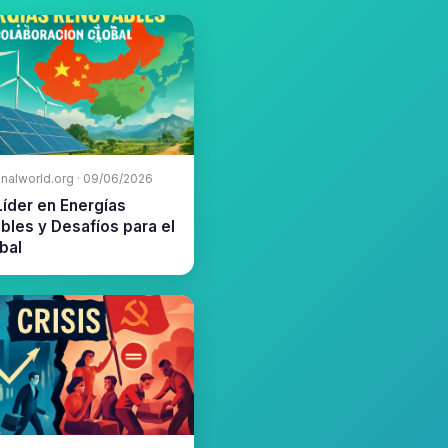
alworld.org · 09/06/2026
Líder en Energías
les y Desafíos para el
bal