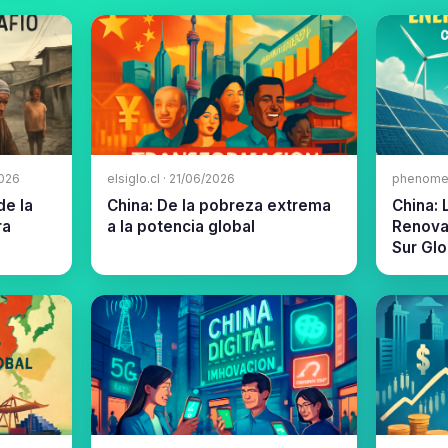
2026
elsiglo.cl · 21/06/2026
phenomen
de la
China: De la pobreza extrema
China: 
ra
a la potencia global
Renovab
Sur Glo