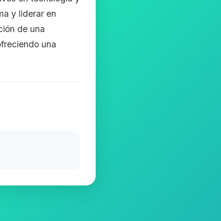
a y liderar en
ción de una
ofreciendo una