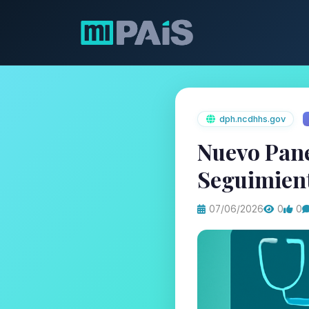
dph.ncdhhs.gov
Nuevo Pane
Seguimient
07/06/2026
0
0