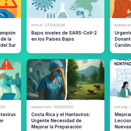
rivm.nl · 27/04/2026
kidney.or
rampión
Bajos niveles de SARS-CoV-2
Urgente
 de la
en los Países Bajos
Donant
del Sur
Carolin
026
nacion.com · 10/05/2026
jmir.org 
tavirus
Costa Rica y el Hantavirus:
Mejoran
er
Urgente Necesidad de
Leccio
Mejorar la Preparación
Nuevas