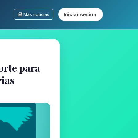
Iniciar sesión
Más noticias
orte para
ias