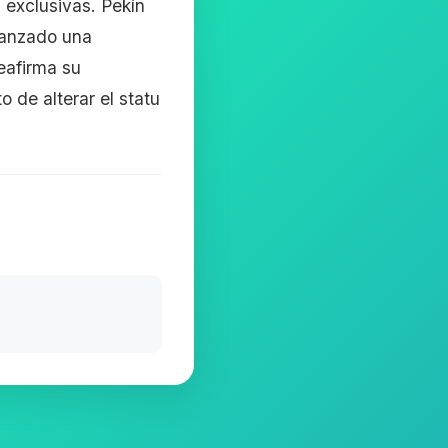
 exclusivas. Pekín
lanzado una
reafirma su
 de alterar el statu