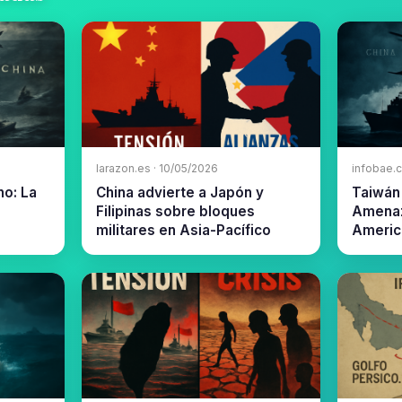
larazon.es · 10/05/2026
infobae.
ho: La
China advierte a Japón y
Taiwán 
Filipinas sobre bloques
Amenaz
militares en Asia-Pacífico
Americ