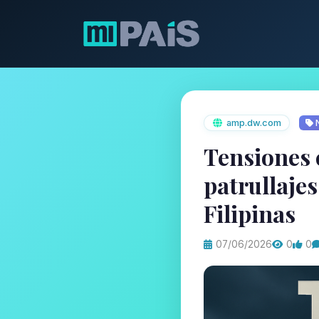
amp.dw.com
N
Tensiones 
patrullajes
Filipinas
07/06/2026
0
0