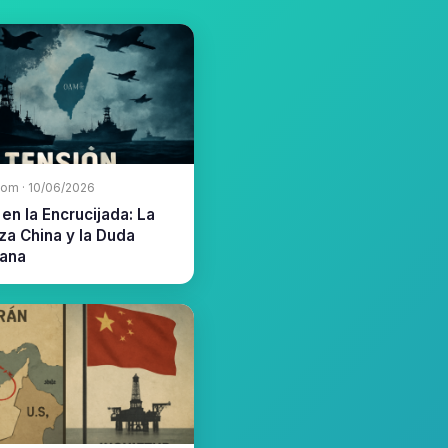
com · 10/06/2026
en la Encrucijada: La
a China y la Duda
ana