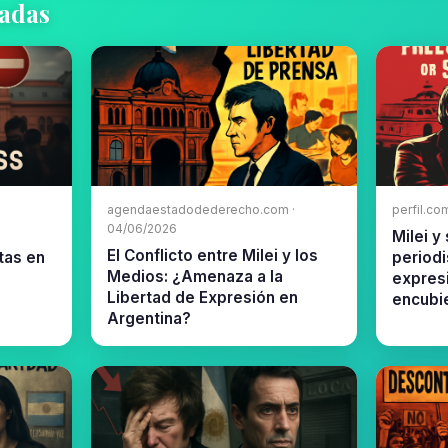
nadas
agendaestadodederecho.com ·
perfil.co
04/06/2026
Milei y
El Conflicto entre Milei y los
tas en
periodi
Medios: ¿Amenaza a la
expres
Libertad de Expresión en
encubi
Argentina?