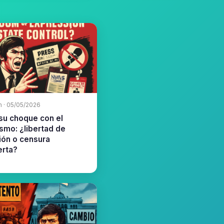
m · 05/05/2026
 su choque con el
smo: ¿libertad de
ión o censura
erta?