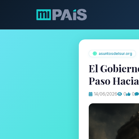
asuntosdelsur.org
El Gobierno
Paso Hacia
14/06/2026
0
0