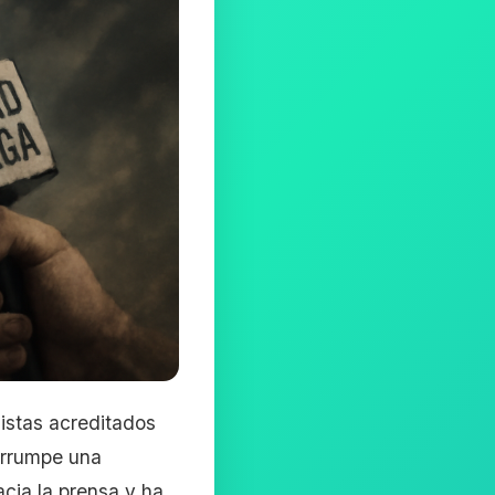
distas acreditados
errumpe una
cia la prensa y ha