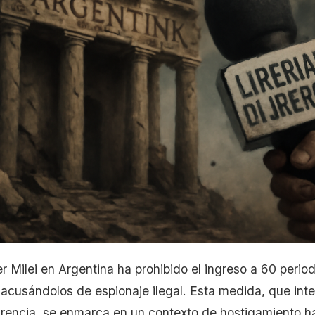
r Milei en Argentina ha prohibido el ingreso a 60 perio
acusándolos de espionaje ilegal. Esta medida, que int
arencia, se enmarca en un contexto de hostigamiento ha