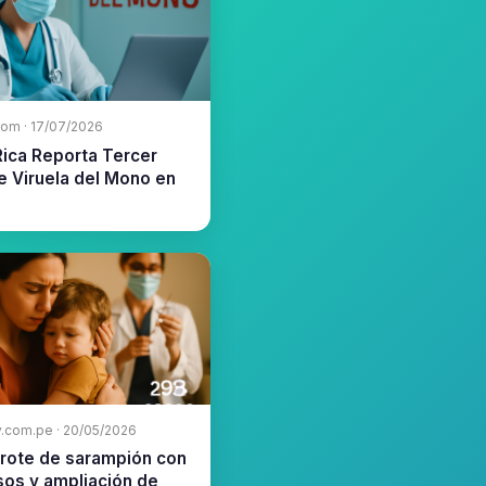
com · 17/07/2026
Rica Reporta Tercer
e Viruela del Mono en
v.com.pe · 20/05/2026
Brote de sarampión con
sos y ampliación de