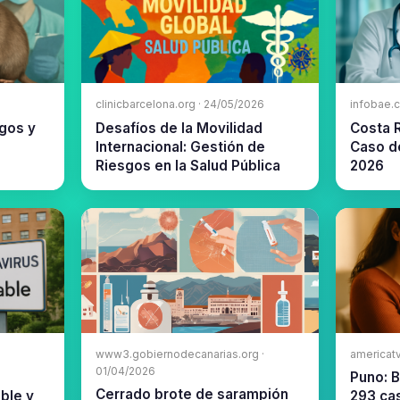
clinicbarcelona.org · 24/05/2026
infobae.
gos y
Desafíos de la Movilidad
Costa 
Internacional: Gestión de
Caso d
Riesgos en la Salud Pública
2026
www3.gobiernodecanarias.org ·
americat
01/04/2026
n
Puno: 
Cerrado brote de sarampión
ble y
293 ca