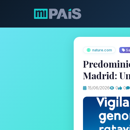
nature.com
Sa
Predominio
Madrid: Un
15/06/2026
0
0