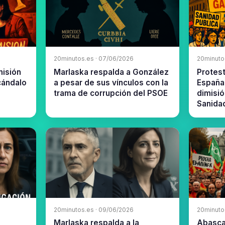
20minutos.es · 07/06/2026
20minuto
misión
Marlaska respalda a González
Protes
cándalo
a pesar de sus vínculos con la
España
trama de corrupción del PSOE
dimisió
Sanida
20minutos.es · 09/06/2026
20minuto
Marlaska respalda a la
Abascal