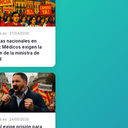
s.es · 27/04/2026
tas nacionales en
: Médicos exigen la
n de la ministra de
d
s.es · 24/05/2026
 exige prisión para