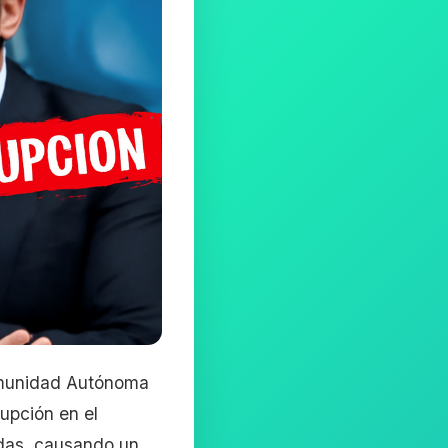
Comunidad Autónoma
upción en el
adas, causando un