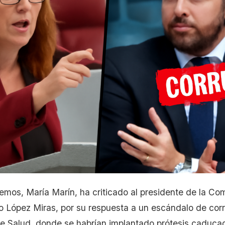
emos, María Marín, ha criticado al presidente de la 
 López Miras, por su respuesta a un escándalo de corr
de Salud, donde se habrían implantado prótesis caduc