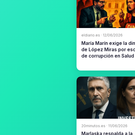
eldiario.es · 12/06/2026
María Marín exige la di
de López Miras por es
de corrupción en Salud
20minutos.es · 11/06/2026
Marlaska respalda a la