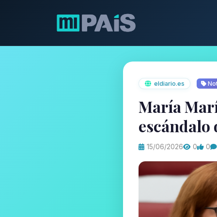
eldiario.es
Not
María Marí
escándalo 
15/06/2026
0
0