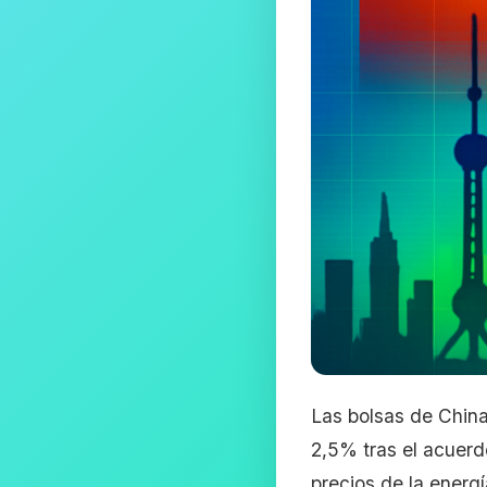
Las bolsas de Chin
2,5% tras el acuerd
precios de la energí