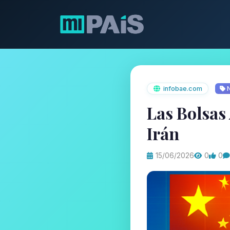
infobae.com
N
Las Bolsas
Irán
15/06/2026
0
0