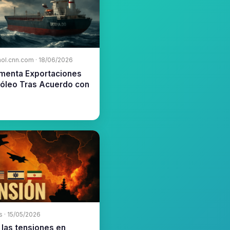
ol.cnn.com · 18/06/2026
umenta Exportaciones
róleo Tras Acuerdo con
s · 15/05/2026
 las tensiones en