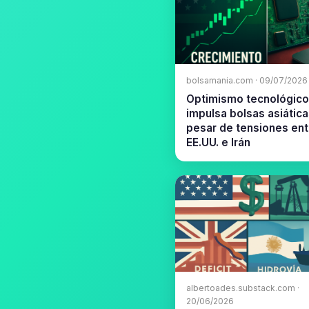
bolsamania.com · 09/07/2026
Optimismo tecnológico
impulsa bolsas asiática
pesar de tensiones ent
EE.UU. e Irán
albertoades.substack.com ·
20/06/2026