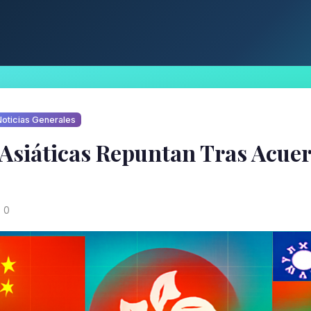
oticias Generales
 Asiáticas Repuntan Tras Acue
0