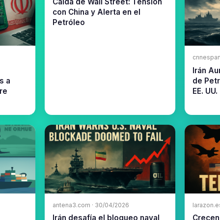
Caída de Wall Street: Tensión
con China y Alerta en el
Petróleo
cnnespan
Irán A
s a
de Pet
re
EE. UU.
antena3.com · 30/04/2026
larazon.e
Irán desafía el bloqueo naval
Crecen