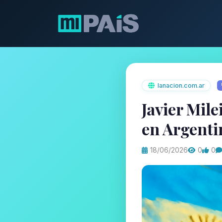
lanacion.com.ar
Javier Mil
en Argenti
18/06/2026
0
0