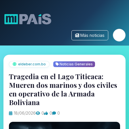
Más noticias
eldeber.com.bo
Noticias Generales
Tragedia en el Lago Titicaca:
Mueren dos marinos y dos civiles
en operativo de la Armada
Boliviana
18/06/2026
0
0
0