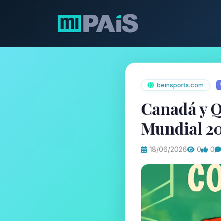
beinsports.com
Canadá y Q
Mundial 2
18/06/2026
0
0