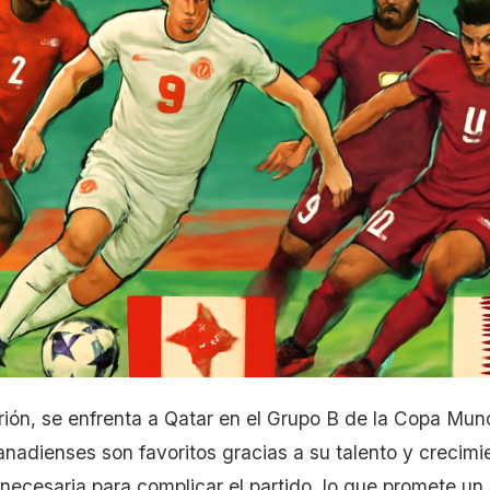
ión, se enfrenta a Qatar en el Grupo B de la Copa Mund
nadienses son favoritos gracias a su talento y crecimie
a necesaria para complicar el partido, lo que promete u