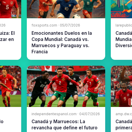
2026
foxsports.com · 05/07/2026
larepubli
iza: El
Emocionantes Duelos en la
Canadá:
nzar en
Copa Mundial: Canadá vs.
Mundial
Marruecos y Paraguay vs.
Diversi
Francia
independentespanol.com · 04/07/2026
amp.dw.c
lo
Canadá y Marruecos: La
Canadá 
revancha que define el futuro
primera