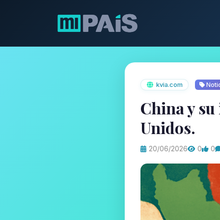
kvia.com
Noti
China y su
Unidos.
20/06/2026
0
0