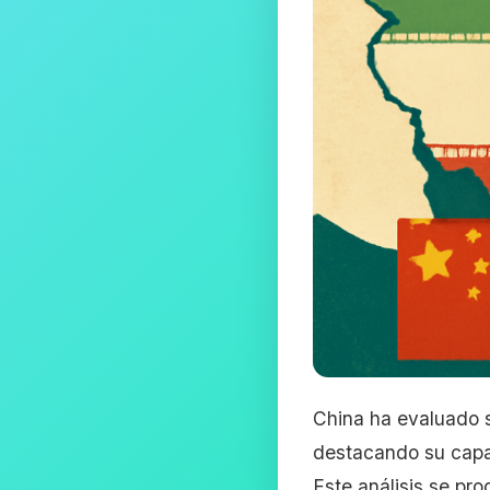
China ha evaluado s
destacando su capac
Este análisis se pr