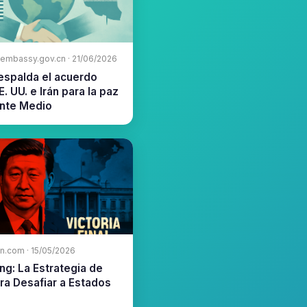
-embassy.gov.cn · 21/06/2026
espalda el acuerdo
E. UU. e Irán para la paz
ente Medio
n.com · 15/05/2026
ing: La Estrategia de
ra Desafiar a Estados