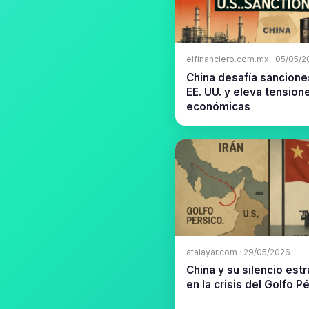
elfinanciero.com.mx · 05/05/
China desafía sancione
EE. UU. y eleva tension
económicas
atalayar.com · 29/05/2026
China y su silencio est
en la crisis del Golfo P