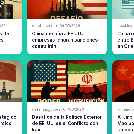
2026
eldebate.com · 09/05/2026
bo.china
s de
China desafía a EE.UU.:
China r
es
empresas ignoran sanciones
entre E
contra Irán.
en Ori
defensa.gob.es · 04/06/2026
almendro
ratégico
Desafíos de la Política Exterior
Xi Jinp
érsico
de EE. UU. en el Conflicto con
Mao pa
Irán
Unidos