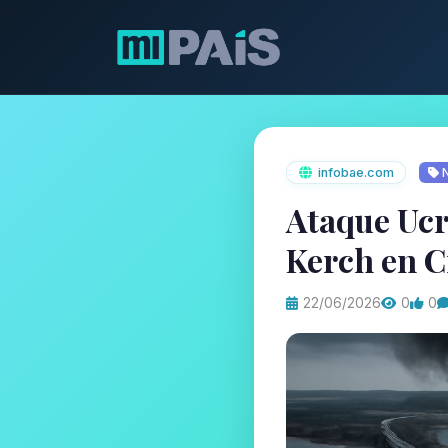
infobae.com
N
Ataque Ucr
Kerch en 
22/06/2026
0
0