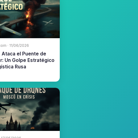
com · 11/06/2026
 Ataca el Puente de
r: Un Golpe Estratégico
gística Rusa