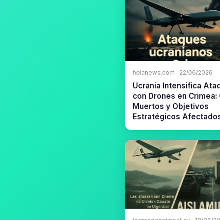
holanews.com · 22/06/2026
Ucrania Intensifica At
con Drones en Crimea:
Muertos y Objetivos
Estratégicos Afectado