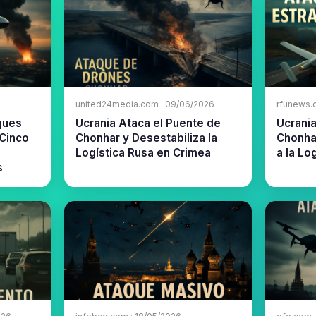
united24media.com · 09/06/2026
rfunews.
aques
Ucrania Ataca el Puente de
Ucrania
 Cinco
Chonhar y Desestabiliza la
Chonha
Logística Rusa en Crimea
a la Lo
s