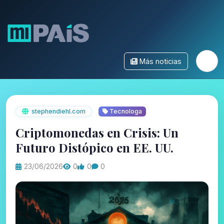
Más noticias
stephendiehl.com
Tecnologa
Criptomonedas en Crisis: Un
Futuro Distópico en EE. UU.
23/06/2026
0
0
0