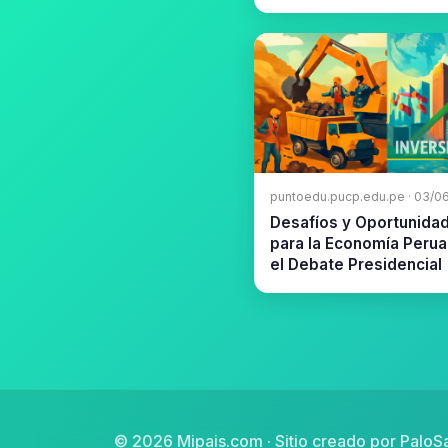
puntoedu.pucp.edu.pe · 03/0
Desafíos y Oportunida
para la Economía Perua
el Debate Presidencial
© 2026 Mipais.com · Sitio creado por
PaloSa