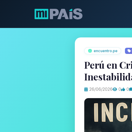
encuentro.pe
Perú en Cri
Inestabilid
26/06/2026
0
0