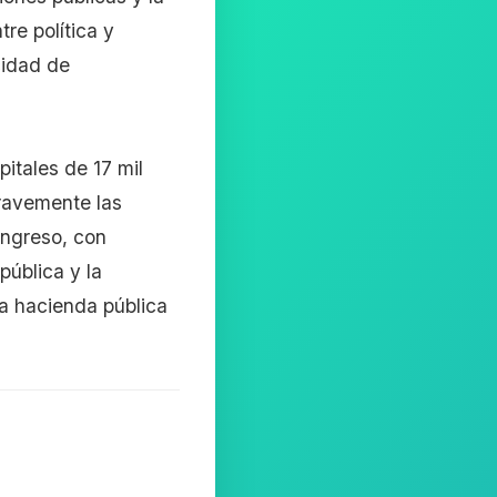
re política y
cidad de
pitales de 17 mil
gravemente las
ongreso, con
ública y la
la hacienda pública