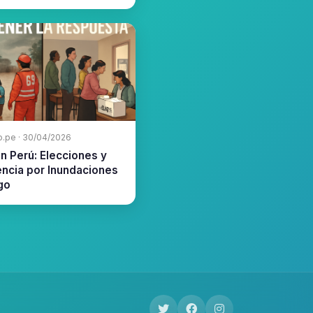
o.pe · 30/04/2026
en Perú: Elecciones y
ncia por Inundaciones
go