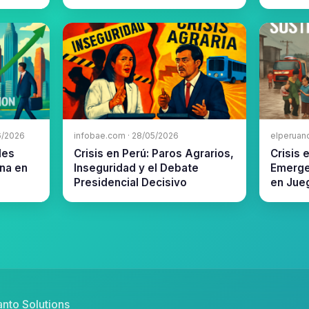
6/2026
infobae.com · 28/05/2026
elperuan
des
Crisis en Perú: Paros Agrarios,
Crisis 
na en
Inseguridad y el Debate
Emerge
Presidencial Decisivo
en Jue
nto Solutions