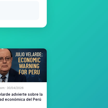
com · 30/04/2026
elarde advierte sobre la
dad económica del Perú