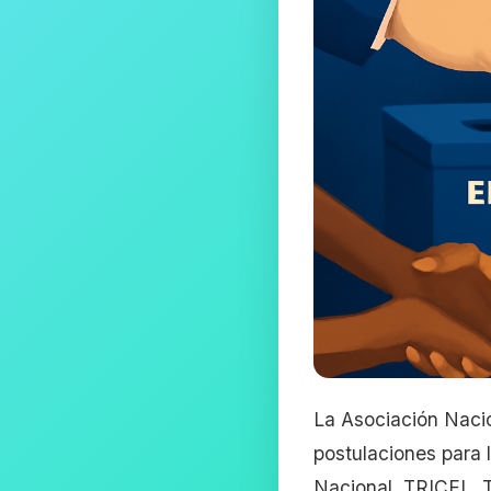
La Asociación Nacio
postulaciones para 
Nacional, TRICEL, T