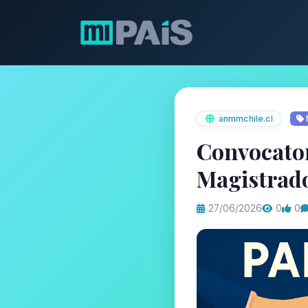
anmmchile.cl
Convocator
Magistrado
27/06/2026
0
0