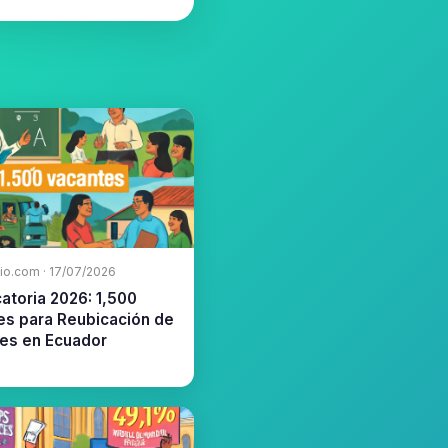
io.com · 17/07/2026
atoria 2026: 1,500
es para Reubicación de
es en Ecuador