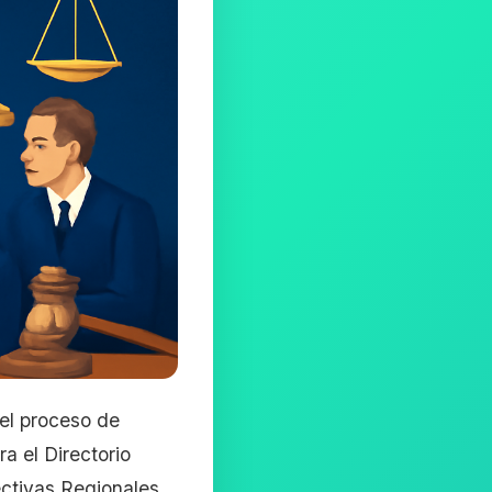
el proceso de
a el Directorio
ctivas Regionales.