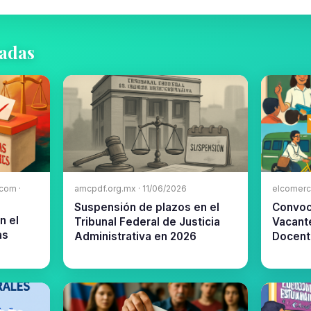
nadas
com ·
amcpdf.org.mx · 11/06/2026
elcomerc
Suspensión de plazos en el
Convoc
n el
Tribunal Federal de Justicia
Vacant
as
Administrativa en 2026
Docent