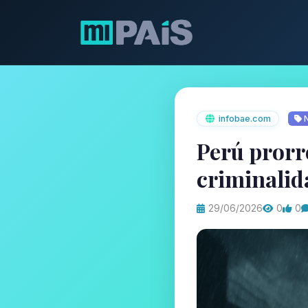
infobae.com
N
Perú prorr
criminalid
29/06/2026
0
0