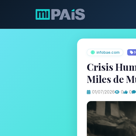
infobae.com
N
Crisis Hum
Miles de M
01/07/2026
0
0