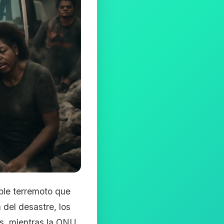
ble terremoto que
del desastre, los
s, mientras la ONU