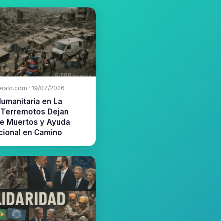
erald.com · 19/07/2026
Humanitaria en La
: Terremotos Dejan
de Muertos y Ayuda
cional en Camino