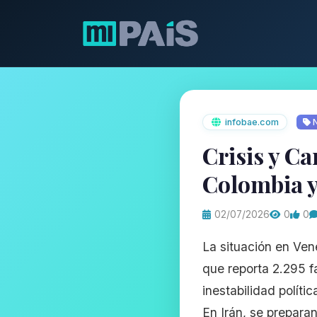
infobae.com
N
Crisis y Ca
Colombia y
02/07/2026
0
0
La situación en Ven
que reporta 2.295 fa
inestabilidad políti
En Irán, se prepara