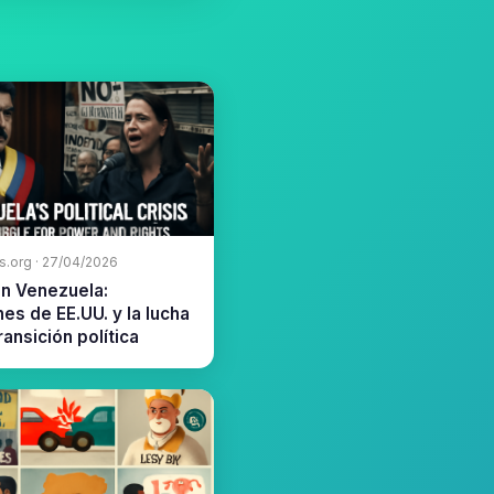
s.org · 27/04/2026
en Venezuela:
es de EE.UU. y la lucha
transición política