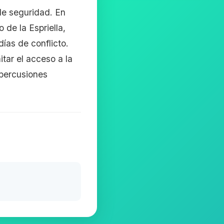
de seguridad. En
 de la Espriella,
días de conflicto.
tar el acceso a la
epercusiones