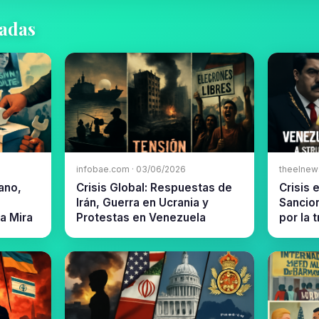
nadas
infobae.com · 03/06/2026
theelnew
bano,
Crisis Global: Respuestas de
Crisis 
Irán, Guerra en Ucrania y
Sancion
la Mira
Protestas en Venezuela
por la 