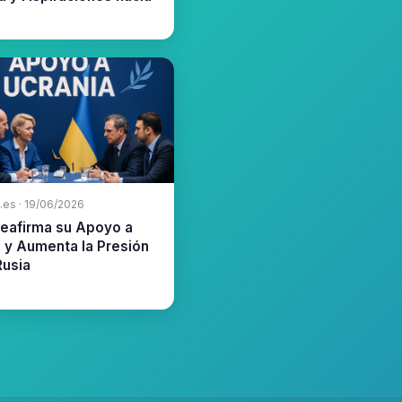
.es · 19/06/2026
Reafirma su Apoyo a
 y Aumenta la Presión
Rusia