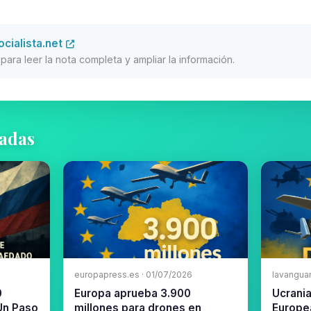
ocialista.net
al para leer la nota completa y ampliar la información.
nadas
europapress.es · 01/07/2026
lavangua
0
Europa aprueba 3.900
Ucrania
 Un Paso
millones para drones en
Europe