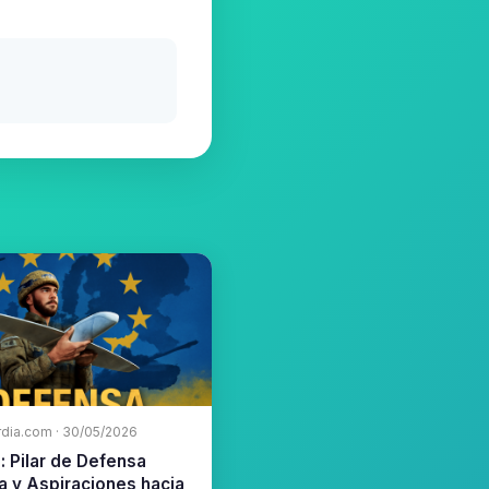
rdia.com · 30/05/2026
: Pilar de Defensa
a y Aspiraciones hacia