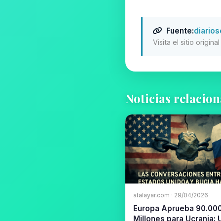
Fuente:
diarios
Visita el sitio origin
Noticias relacio
atalayar.com · 29/04/2026
Europa Aprueba 90.00
Millones para Ucrania: