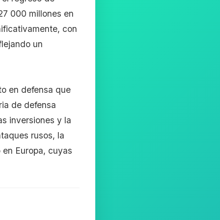
27 000 millones en
ificativamente, con
flejando un
sto en defensa que
ria de defensa
s inversiones y la
taques rusos, la
o en Europa, cuyas