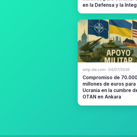
en la Defensa y la Inte
amp.dw.com · 04/07/2026
Compromiso de 70.00
millones de euros para
Ucrania en la cumbre de
OTAN en Ankara