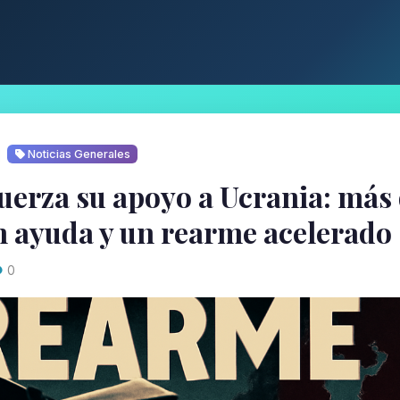
Noticias Generales
uerza su apoyo a Ucrania: más 
n ayuda y un rearme acelerado
0