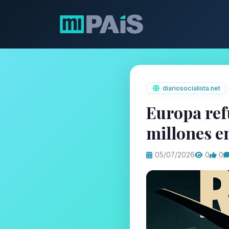
diariosocialista.net
Europa ref
millones e
05/07/2026
0
0