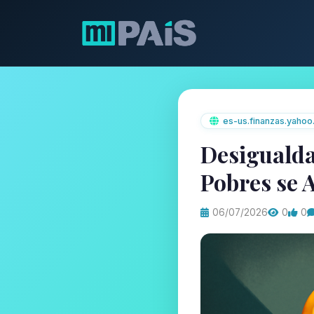
es-us.finanzas.yaho
Desigualda
Pobres se 
06/07/2026
0
0