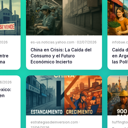
/2026
es-us.noticias.yahoo.com · 02/07/2026
infobae.
China en Crisis: La Caída del
Caída d
ntre
Consumo y el Futuro
en Arge
ana
Económico Incierto
las Pol
06/2026
xico:
en
estrategiasdeinversion.com ·
huffingto
21/06/2026