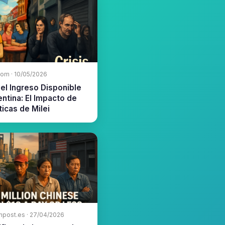
com · 10/05/2026
el Ingreso Disponible
ntina: El Impacto de
íticas de Milei
npost.es · 27/04/2026