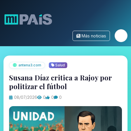
Más noticias
antena3.com
Salud
Susana Díaz critica a Rajoy por
politizar el fútbol
08/07/2026
0
0
0