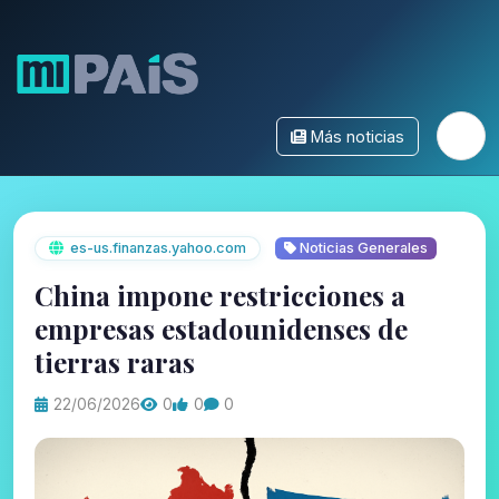
Más noticias
es-us.finanzas.yahoo.com
Noticias Generales
China impone restricciones a
empresas estadounidenses de
tierras raras
22/06/2026
0
0
0