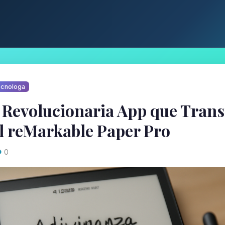
cnologa
La Revolucionaria App que Tran
el reMarkable Paper Pro
0