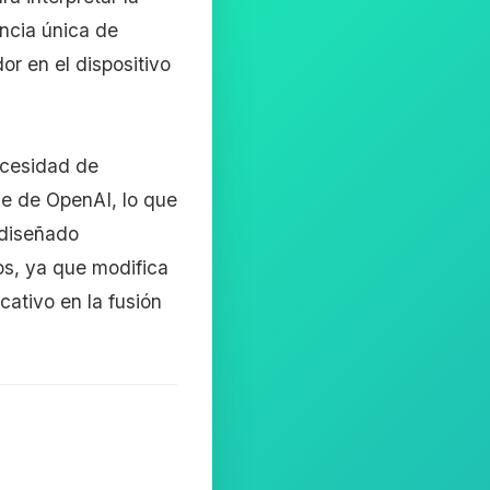
ncia única de
or en el dispositivo
ecesidad de
je de OpenAI, lo que
 diseñado
os, ya que modifica
cativo en la fusión