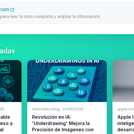
.com
al para leer la nota completa y ampliar la información.
nadas
026
samcollins.blog · 04/05/2026
apple.co
zable
Revolución en IA:
Apple 
ceso a
'Underdrawing' Mejora la
intelig
al
Precisión de Imágenes con
desarr