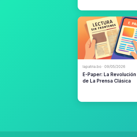
lapatria.bo · 09/05/2026
E-Paper: La Revolución 
de La Prensa Clásica