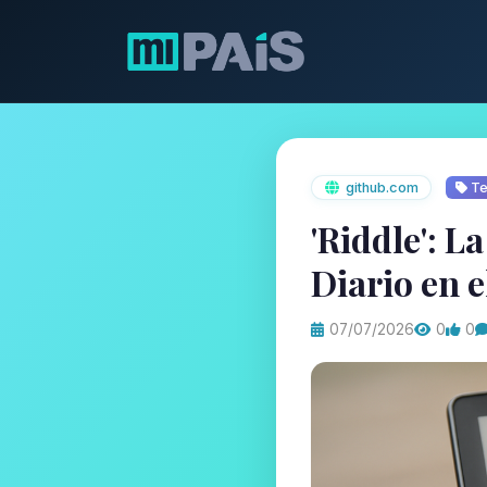
github.com
Te
'Riddle': 
Diario en 
07/07/2026
0
0