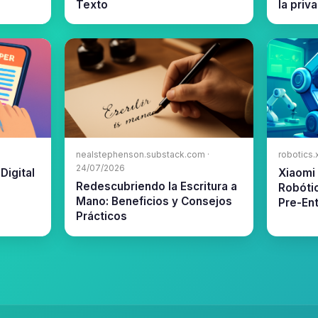
Texto
la priv
nealstephenson.substack.com ·
robotics.
24/07/2026
Digital
Xiaomi 
Redescubriendo la Escritura a
Robóti
Mano: Beneficios y Consejos
Pre-En
Prácticos