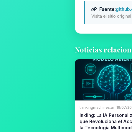
Fuente:
github
Visita el sitio origin
Noticias relacio
thinkingmachines.ai · 16/07/2
Inkling: La IA Personali
que Revoluciona el Ac
la Tecnología Multimod