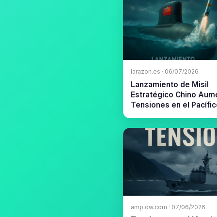
larazon.es · 06/07/2026
Lanzamiento de Misil
Estratégico Chino Aum
Tensiones en el Pacífi
amp.dw.com · 07/06/2026