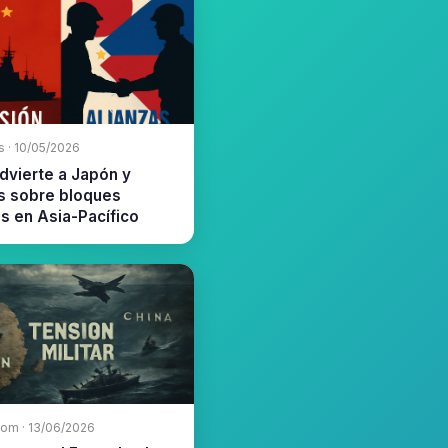
s · 10/05/2026
dvierte a Japón y
as sobre bloques
es en Asia-Pacífico
com · 13/06/2026