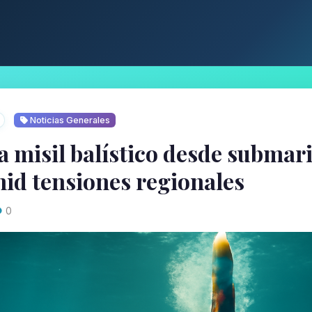
Noticias Generales
a misil balístico desde submari
mid tensiones regionales
0