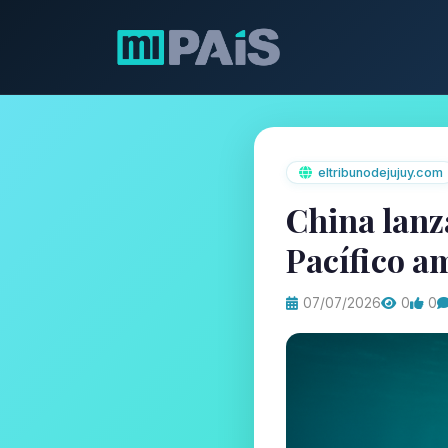
eltribunodejujuy.com
China lanz
Pacífico a
07/07/2026
0
0