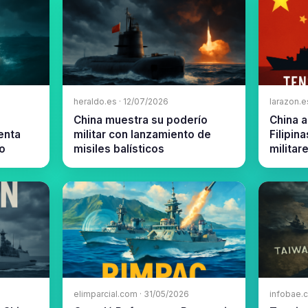
heraldo.es · 12/07/2026
larazon.e
China muestra su poderío
China a
enta
militar con lanzamiento de
Filipin
co
misiles balísticos
militar
elimparcial.com · 31/05/2026
infobae.