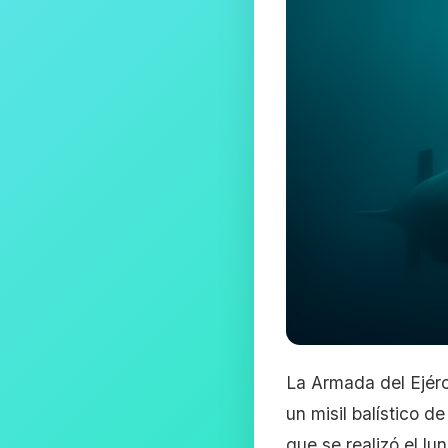
La Armada del Ejérc
un misil balístico 
que se realizó el lu