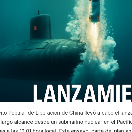
ito Popular de Liberación de China llevó a cabo el lanz
de largo alcance desde un submarino nuclear en el Pacíf
nes a las 12:01 hora local. Este ensayo, parte del plan a