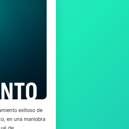
amiento exitoso de
ico, en una maniobra
nual de